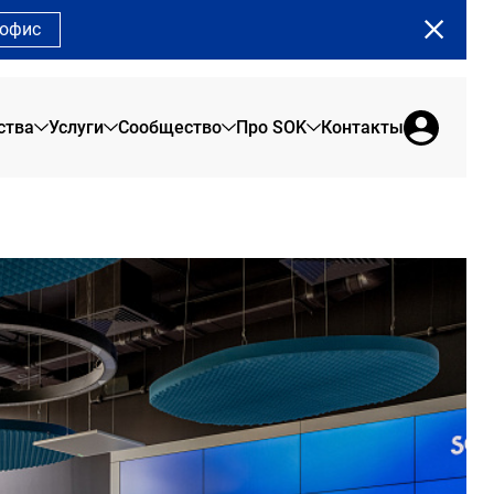
 офис
ства
Услуги
Сообщество
Про SOK
Контакты
Земляной Вал
О нас
Сервисные офисы
Сообщество SOK
Сады Пекина
Брендовая продукция
Офис на 1 день
Программа лояльности
Рыбаков Тауэр
Отзывы резидентов
Коворкинг
Сотрудникам
Сити
Новости SOK
Переговорные
Арена Парк
Журнал SOK
Конференц-зал
Мероприятия SOK
Акции в SOK