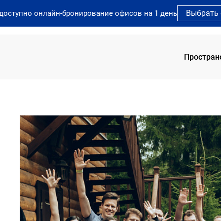
Выбрать
 доступно онлайн-бронирование офисов на 1 день
Простран
SOK 
SOK 
SOK 
SOK 
SOK 