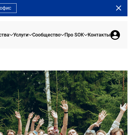
 офис
ства
Услуги
Сообщество
Про SOK
Контакты
Земляной Вал
О нас
Сервисные офисы
Сообщество SOK
Сады Пекина
Брендовая продукция
Офис на 1 день
Программа лояльности
Рыбаков Тауэр
Отзывы резидентов
Коворкинг
Сотрудникам
Сити
Новости SOK
Переговорные
Арена Парк
Журнал SOK
Конференц-зал
Мероприятия SOK
Акции в SOK