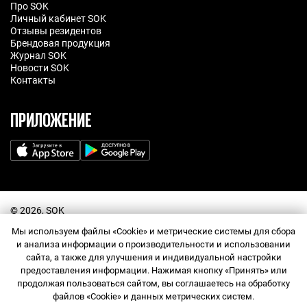
Про SOK
Личный кабинет SOK
Отзывы резидентов
Брендовая продукция
Журнал SOK
Новости SOK
Контакты
ПРИЛОЖЕНИЕ
©️ 2026, SOK
Договор оферта
Мы используем файлы «Cookie» и метрические системы для сбора
Политика обработки персональных данных
Прайс-лист
и анализа информации о производительности и использовании
Правила посещения
сайта, а также для улучшения и индивидуальной настройки
Правила использования промокодов
предоставления информации. Нажимая кнопку «Принять» или
Согласие на обработку персональных данных
продолжая пользоваться сайтом, вы соглашаетесь на обработку
Договор оферта Сообщества
Служба поддержки
файлов «Cookie» и данных метрических систем.
Правила Сообщества