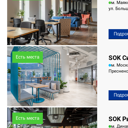
м. Маяк
ул. Больш
Подро
SOK С
Есть места
м. Моск
Пресненс
Подро
SOK Р
Есть места
м. Дин