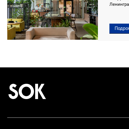
Ленингра
Подро