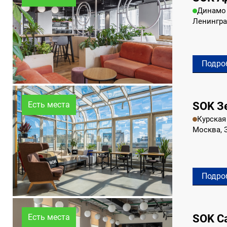
Динамо
Ленингра
Подро
SOK З
Есть места
Курская
Москва, 
Подро
SOK С
Есть места