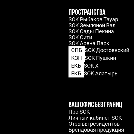
ПРОСТРАНСТВА
SOK Рыбаков Тауэр
SOK Земляной Вал
SOK Сады Пекина
SOK Сити
SOK Арена Парк
СПБ
SOK Достоевский
КЗН
SOK Пушкин
ЕКБ
SOK X
ЕКБ
SOK Алатырь
ВАШ ОФИС БЕЗ ГРАНИЦ
Про SOK
Личный кабинет SOK
Отзывы резидентов
Брендовая продукция