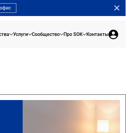
 офис
ства
Услуги
Сообщество
Про SOK
Контакты
Земляной Вал
О нас
Сервисные офисы
Сообщество SOK
Сады Пекина
Брендовая продукция
Офис на 1 день
Программа лояльности
Рыбаков Тауэр
Отзывы резидентов
Коворкинг
Сотрудникам
Сити
Новости SOK
Переговорные
Арена Парк
Журнал SOK
Конференц-зал
Мероприятия SOK
Акции в SOK