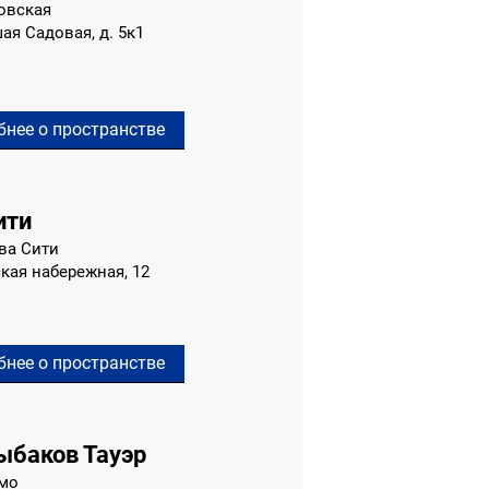
овская
ая Садовая, д. 5к1
бнее о пространстве
ити
ва Сити
кая набережная, 12
бнее о пространстве
ыбаков Тауэр
амо