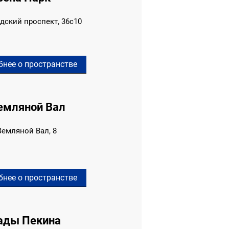
дский проспект, 36с10
бнее о пространстве
емляной Вал
Земляной Вал, 8
бнее о пространстве
ады Пекина