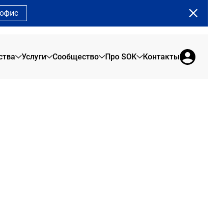
 офис
ства
Услуги
Сообщество
Про SOK
Контакты
Земляной Вал
О нас
Сервисные офисы
Сообщество SOK
Сады Пекина
Брендовая продукция
Офис на 1 день
Программа лояльности
Рыбаков Тауэр
Отзывы резидентов
Коворкинг
Сотрудникам
Сити
Новости SOK
Переговорные
Арена Парк
Журнал SOK
Конференц-зал
Мероприятия SOK
Акции в SOK