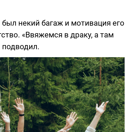
е был некий багаж и мотивация его
тво. «Ввяжемся в драку, а там
е подводил.