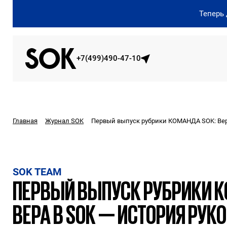
Теперь
+7(499)490-47-10
Первый выпуск рубрики КОМАНДА SOK: Вера
Главная
Журнал SOK
SOK TEAM
ПЕРВЫЙ ВЫПУСК РУБРИКИ К
ВЕРА В SOK — ИСТОРИЯ РУК