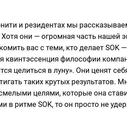
нити и резидентах мы рассказываем
. Хотя они — огромная часть нашей
комить вас с теми, кто делает SOK —
ая квинтэссенция философии компа
ся целиться в луну». Они ценят себ
тигать таких крутых результатов. М
 смелыми целями, которые она стави
и в ритме SOK, то он просто не уде