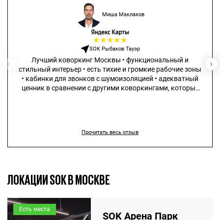
Миша Маклаков
★
★
★
★
★
SOK Рыбаков Тауэр
Лучший коворкинг Москвы • функциональный и
стильный интерьер • есть тихие и громкие рабочие зоны
• кабинки для звонков с шумоизоляцией • адекватный
ценник в сравнении с другими коворкингами, которые
не сильно дешевле, но существенно проигрывают в
качестве
Прочитать весь отзыв
ЛОКАЦИИ SOK В МОСКВЕ
Есть места
SOK Арена Парк