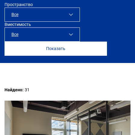
Пространство
Все
Вместимость
SOK Рыбаков Тауэр
Все
SOK Сити
Все
SOK Сады Пекина
до 4 человек
SOK Земляной Вал
до 6 человек
Найдено:
31
SOK Арена Парк
до 8 человек
до 10 человек
до 14 человек