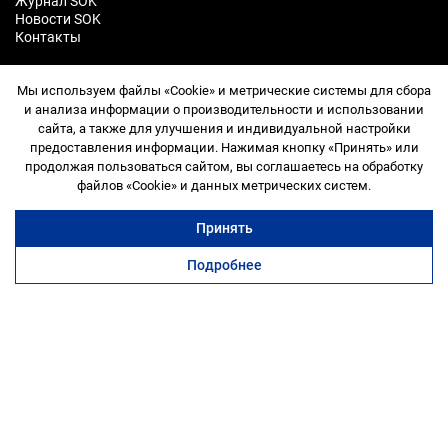
Журнал SOK
Новости SOK
Контакты
ПРИЛОЖЕНИЕ
Мы используем файлы «Cookie» и метрические системы для сбора
и анализа информации о производительности и использовании
сайта, а также для улучшения и индивидуальной настройки
предоставления информации. Нажимая кнопку «Принять» или
продолжая пользоваться сайтом, вы соглашаетесь на обработку
Служба поддержки
файлов «Cookie» и данных метрических систем.
©️ 2026, SOK
Принять
Договор оферта
Политика обработки персональных данных
Подробнее
Прайс-лист
коворкинг
переговорные
офисы
ещё
Правила посещения
Правила использования промокодов
Согласие на обработку персональных данных
Договор оферта Сообщества
Правила Сообщества
Общество с ограниченной ответственностью «СОК ГРУП»
(ООО «СОК»)
ИНН 9709011739