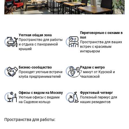
Переговорные с окнами в
Уютная общая зона
пол
Пространство для работы
Пространства для ваших
и отдыха с панорамной
встреч с красивым
крышей
интерьером
Бизнес-сообщество
Рядом с метро
Проходят уютные встречи
7 минут от Курской и
клуба предпринимателей
Чкаловской
Офисы с видом на Москву
Фруктовый четверг
Уютные офисы с видами
Полезный перекус для
на Садовое кольцо
наших резидентов
Пространства для работы: