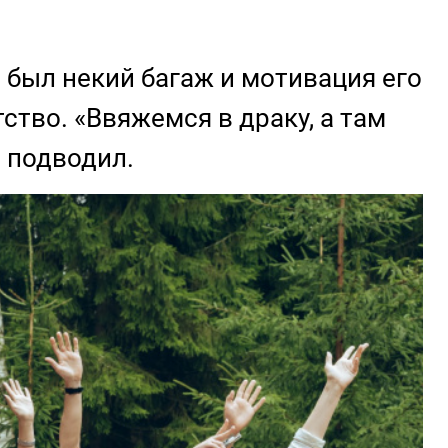
е был некий багаж и мотивация его
тво. «Ввяжемся в драку, а там
е подводил.