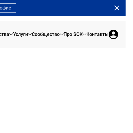
 офис
ства
Услуги
Сообщество
Про SOK
Контакты
Земляной Вал
О нас
Сервисные офисы
Сообщество SOK
Сады Пекина
Брендовая продукция
Офис на 1 день
Программа лояльности
Рыбаков Тауэр
Отзывы резидентов
Коворкинг
Сотрудникам
Сити
Новости SOK
Переговорные
Арена Парк
Журнал SOK
Конференц-зал
Мероприятия SOK
Акции в SOK