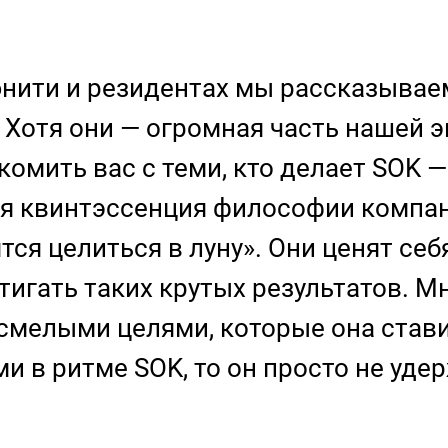
нити и резидентах мы рассказываем
. Хотя они — огромная часть нашей
комить вас с теми, кто делает SOK —
ая квинтэссенция философии компа
ся целиться в луну». Они ценят себ
тигать таких крутых результатов. М
 смелыми целями, которые она стави
и в ритме SOK, то он просто не уде