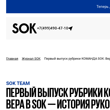
Теперь
+7(499)490-47-10
Первый выпуск рубрики КОМАНДА SOK: Вера
Главная
Журнал SOK
SOK TEAM
ПЕРВЫЙ ВЫПУСК РУБРИКИ К
ВЕРА В SOK — ИСТОРИЯ РУК