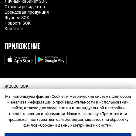
Личный кабинет SOK
Отзывы резидентов
Брендовая продукция
Журнал SOK
Новости SOK
Контакты
ПРИЛОЖЕНИЕ
©️ 2026, SOK
Договор оферта
Политика обработки персональных данных
Мы используем файлы «Cookie» и метрические системы для сбора
Прайс-лист
и анализа информации о производительности и использовании
Правила посещения
сайта, а также для улучшения и индивидуальной настройки
Правила использования промокодов
предоставления информации. Нажимая кнопку «Принять» или
Согласие на обработку персональных данных
продолжая пользоваться сайтом, вы соглашаетесь на обработку
Договор оферта Сообщества
Правила Сообщества
Служба поддержки
файлов «Cookie» и данных метрических систем.