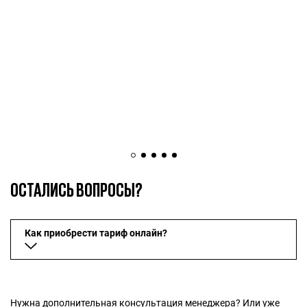
ОСТАЛИСЬ ВОПРОСЫ?
Как приобрести тариф онлайн?
Наши тарифы СТАРТ, ПЛЮС и ПРОФИ можно
приобрести:
• онлайн через наш сайт (для этого выберите тариф,
Нужна дополнительная консультация менеджера? Или уже
который вам подходит и нажмите арендовать)