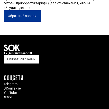
готовы приобрести тариф? Давайте свяжемся, чтобы
• через личный кабинет
my.sok.works
обсудить детали
• в самом пространстве с 9:00 до 18:00 через
менеджеров
Обратный звонок
Если не получается приобрести тариф или есть
дополнительные вопросы, вы можете написать
менеджерам
в Telegram-бот
+7(499)490-47-10
Связаться с нами
СОЦСЕТИ
Telegram
ВКонтакте
YouTube
Дзен