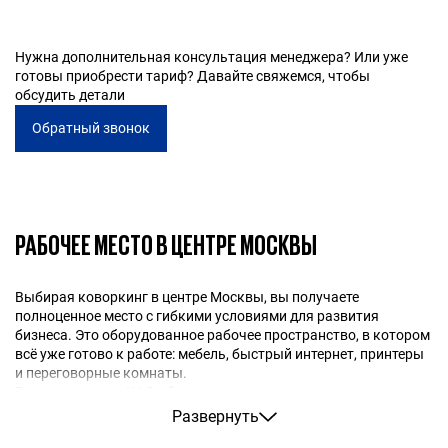
В цену включены рабочее место, интернет,
переговорные комнаты, кухня, принтер, зона отдыха и
доступ к мероприятиям. Цены коворкинга зависят от
Нужна дополнительная консультация менеджера? Или уже
формата аренды.
готовы приобрести тариф? Давайте свяжемся, чтобы
обсудить детали
Обратный звонок
РАБОЧЕЕ МЕСТО В ЦЕНТРЕ МОСКВЫ
Выбирая коворкинг в центре Москвы, вы получаете
полноценное место с гибкими условиями для развития
бизнеса. Это оборудованное рабочее пространство, в котором
всё уже готово к работе: мебель, быстрый интернет, принтеры
и переговорные комнаты.
Расположение в ЦАО обеспечивает шаговую доступность от
метро, престижный адрес и близкое расположение к деловой
Развернуть
инфраструктуре столицы. Особенно востребованы локации в