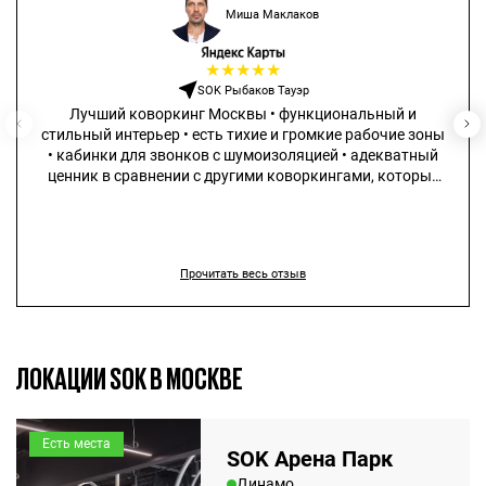
Миша Маклаков
★
★
★
★
★
SOK Рыбаков Тауэр
Лучший коворкинг Москвы • функциональный и
стильный интерьер • есть тихие и громкие рабочие зоны
• кабинки для звонков с шумоизоляцией • адекватный
ценник в сравнении с другими коворкингами, которые
не сильно дешевле, но существенно проигрывают в
качестве
Прочитать весь отзыв
ЛОКАЦИИ SOK В МОСКВЕ
Есть места
SOK Арена Парк
Динамо