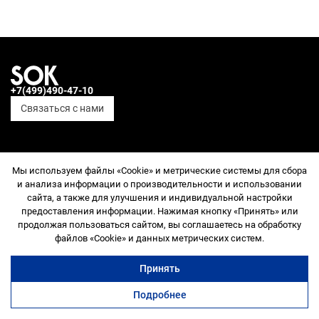
переулках недалеко от Садового кольца — здесь соединяются
уют, стильный интерьер и высокая деловая активность
+7(499)490-47-10
Связаться с нами
СОЦСЕТИ
Мы используем файлы «Cookie» и метрические системы для сбора
Telegram
и анализа информации о производительности и использовании
ВКонтакте
сайта, а также для улучшения и индивидуальной настройки
YouTube
предоставления информации. Нажимая кнопку «Принять» или
Дзен
продолжая пользоваться сайтом, вы соглашаетесь на обработку
Служба поддержки
файлов «Cookie» и данных метрических систем.
ПРОСТРАНСТВА
Принять
SOK Рыбаков Тауэр
SOK Земляной Вал
Подробнее
SOK Сады Пекина
коворкинг
переговорные
офисы
ещё
SOK Сити